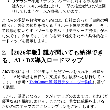
リテラシー不足：
デジタルツールに対する抵抗感や、
社内のITスキル格差により、一部の推進者だけが空回
りしてしまうケースが多発しています。
これらの課題を解決するためには、自社に合った「目的の明
確化」、外部の知見を借りる「サポート体制の構築」、そし
て現場が使いやすいツールを選ぶ「リテラシーの提供」が不
可欠です。次章では、これらを乗り越えるための具体的なロ
ードマップを提示します。
2. 【2026年版】誰が聞いても納得でき
る、AI・DX導入ロードマップ
AIの進化により、2026年は「ただツールを入れる」段階か
ら、「AIが業務を自律的に支援する」段階へと移行してい
ます。（参考：
TechCrunch等 最新テクノロジー動向
に基づ
く展望）
しかし、基礎となるデータがアナログのままでは、どれほど
優秀なAIも機能しません。ここでは、着実に成果を上げる
ための3ステップのアクションプランをご紹介します。