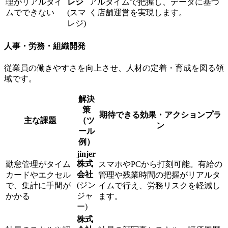
理がリアルタイ
レジ
アルタイムで把握し、データに基づ
ムでできない
(スマ
く店舗運営を実現します。
レジ)
人事・労務・組織開発
従業員の働きやすさを向上させ、人材の定着・育成を図る領
域です。
解決
策
期待できる効果・アクションプラ
主な課題
（ツ
ン
ール
例）
jinjer
株式
勤怠管理がタイム
スマホやPCから打刻可能。有給の
会社
カードやエクセル
管理や残業時間の把握がリアルタ
(ジン
で、集計に手間が
イムで行え、労務リスクを軽減し
ジャ
かかる
ます。
ー)
株式