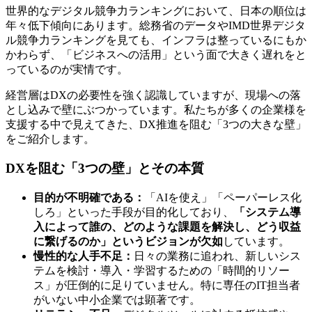
世界的なデジタル競争力ランキングにおいて、日本の順位は
年々低下傾向にあります。総務省のデータやIMD世界デジタ
ル競争力ランキングを見ても、インフラは整っているにもか
かわらず、「ビジネスへの活用」という面で大きく遅れをと
っているのが実情です。
経営層はDXの必要性を強く認識していますが、現場への落
とし込みで壁にぶつかっています。私たちが多くの企業様を
支援する中で見えてきた、DX推進を阻む「3つの大きな壁」
をご紹介します。
DXを阻む「3つの壁」とその本質
目的が不明確である：
「AIを使え」「ペーパーレス化
しろ」といった手段が目的化しており、
「システム導
入によって誰の、どのような課題を解決し、どう収益
に繋げるのか」というビジョンが欠如
しています。
慢性的な人手不足：
日々の業務に追われ、新しいシス
テムを検討・導入・学習するための「時間的リソー
ス」が圧倒的に足りていません。特に専任のIT担当者
がいない中小企業では顕著です。