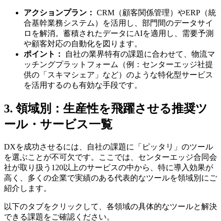
アクションプラン：
CRM（顧客関係管理）やERP（統
合基幹業務システム）を活用し、部門間のデータサイ
ロを解消。蓄積されたデータにAIを適用し、需要予測
や顧客対応の自動化を図ります。
ポイント：
自社の業界特有の課題に合わせて、物流マ
ッチングプラットフォーム（例：センターエッジ社提
供の「スキマシェア」など）のような特化型サービス
を活用するのも有効な手段です。
3. 領域別：生産性を飛躍させる推奨ツ
ール・サービス一覧
DXを成功させるには、自社の課題に「ピッタリ」のツール
を選ぶことが不可欠です。ここでは、センターエッジ合同会
社が取り扱う120以上のサービスの中から、特に導入効果が
高く、多くの企業で実績のある代表的なツールを領域別にご
紹介します。
以下のタブをクリックして、各領域の具体的なツールと解決
できる課題をご確認ください。