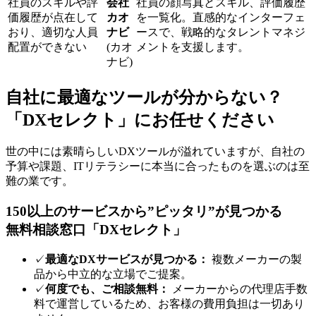
社員のスキルや評
会社
社員の顔写真とスキル、評価履歴
価履歴が点在して
カオ
を一覧化。直感的なインターフェ
おり、適切な人員
ナビ
ースで、戦略的なタレントマネジ
配置ができない
(カオ
メントを支援します。
ナビ)
自社に最適なツールが分からない？
「DXセレクト」にお任せください
世の中には素晴らしいDXツールが溢れていますが、自社の
予算や課題、ITリテラシーに本当に合ったものを選ぶのは至
難の業です。
150以上のサービスから”ピッタリ”が見つかる
無料相談窓口「DXセレクト」
✓
最適なDXサービスが見つかる：
複数メーカーの製
品から中立的な立場でご提案。
✓
何度でも、ご相談無料：
メーカーからの代理店手数
料で運営しているため、お客様の費用負担は一切あり