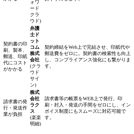
ォワ
ード
クラ
ウド)
弁護
士ド
ット
契約書の印
コム
契約締結をWeb上で完結させ、印紙代や
刷、製本、
株式
郵送費をゼロに。契約書の検索性も向上
郵送、印紙
会社
し、コンプライアンス強化にも繋がりま
代にコスト
(クラ
す。
がかかる
ウド
サイ
ン)
株式
会社
請求書等の帳票をWEB上で発行。印
請求書の発
ラク
刷・封入・発送の手間をゼロにし、イン
行・発送作
ス
ボイス制度にもスムーズに対応可能で
業が負担
(楽楽
す。
明細)