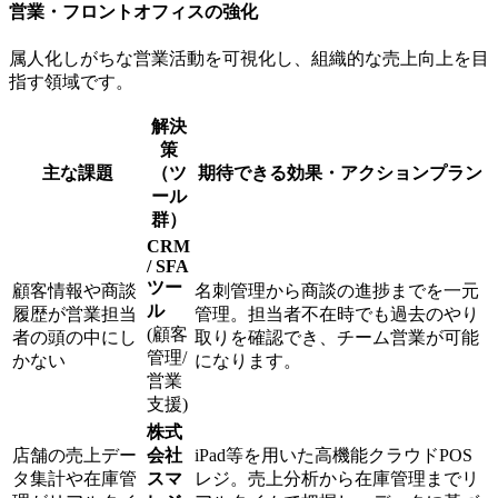
営業・フロントオフィスの強化
属人化しがちな営業活動を可視化し、組織的な売上向上を目
指す領域です。
解決
策
主な課題
（ツ
期待できる効果・アクションプラン
ール
群）
CRM
/ SFA
ツー
顧客情報や商談
名刺管理から商談の進捗までを一元
ル
履歴が営業担当
管理。担当者不在時でも過去のやり
(顧客
者の頭の中にし
取りを確認でき、チーム営業が可能
管理/
かない
になります。
営業
支援)
株式
店舗の売上デー
会社
iPad等を用いた高機能クラウドPOS
タ集計や在庫管
スマ
レジ。売上分析から在庫管理までリ