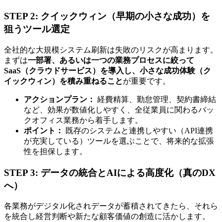
STEP 2: クイックウィン（早期の小さな成功）を
狙うツール選定
全社的な大規模システム刷新は失敗のリスクが高まります。
まずは
一部署、あるいは一つの業務プロセスに絞って
SaaS（クラウドサービス）を導入し、小さな成功体験（ク
イックウィン）を積み重ねること
が重要です。
アクションプラン：
経費精算、勤怠管理、契約書締結
など、効果が数値化しやすく、全従業員に関わるバッ
クオフィス業務から着手します。
ポイント：
既存のシステムと連携しやすい（API連携
が充実している）ツールを選ぶことで、将来的な拡張
性を担保します。
STEP 3: データの統合とAIによる高度化（真のDX
へ）
各業務がデジタル化されデータが蓄積されてきたら、それら
を統合し経営判断や新たな顧客価値の創造に活かします。