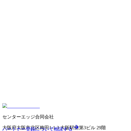
報酬はどのように支払われますか？
センターエッジ合同会社
大阪府大阪市北区梅田1-1-3 大阪駅前第3ビル 29階
パートナー登録について相談する