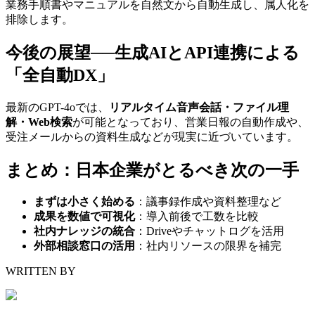
業務手順書やマニュアルを自然文から自動生成し、属人化を
排除します。
今後の展望──生成AIとAPI連携による
「全自動DX」
最新のGPT-4oでは、
リアルタイム音声会話・ファイル理
解・Web検索
が可能となっており、営業日報の自動作成や、
受注メールからの資料生成などが現実に近づいています。
まとめ：日本企業がとるべき次の一手
まずは小さく始める
：議事録作成や資料整理など
成果を数値で可視化
：導入前後で工数を比較
社内ナレッジの統合
：Driveやチャットログを活用
外部相談窓口の活用
：社内リソースの限界を補完
WRITTEN BY